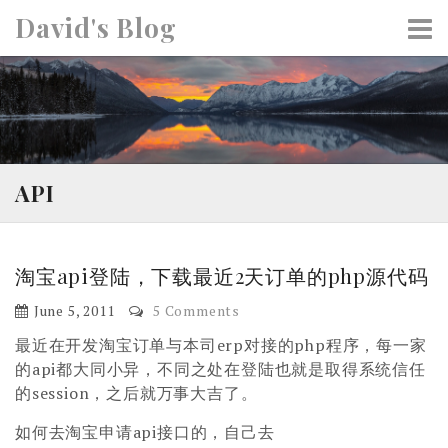
S
David's Blog
k
i
p
t
o
c
o
API
n
t
e
淘宝api登陆，下载最近2天订单的php源代码
n
t
June 5, 2011
5 Comments
最近在开发淘宝订单与本司erp对接的php程序，每一家
的api都大同小异，不同之处在登陆也就是取得系统信任
的session，之后就万事大吉了。
如何去淘宝申请api接口的，自己去