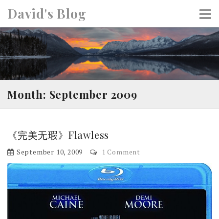
S
David's Blog
k
i
p
t
o
c
o
Month: September 2009
n
t
e
《完美无瑕》Flawless
n
t
September 10, 2009
1 Comment