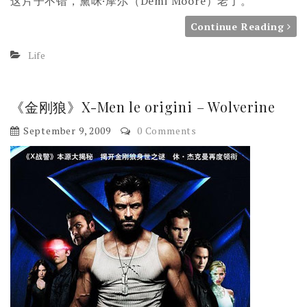
这片子不错，黛咪·摩尔（Demi Moore）老了。
Continue Reading
Life
《金刚狼》X-Men le origini – Wolverine
September 9, 2009
0 Comments