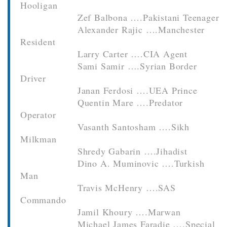
Hooligan
Zef Balbona ….Pakistani Teenager
Alexander Rajic ….Manchester
Resident
Larry Carter ….CIA Agent
Sami Samir ….Syrian Border
Driver
Janan Ferdosi ….UEA Prince
Quentin Mare ….Predator
Operator
Vasanth Santosham ….Sikh
Milkman
Shredy Gabarin ….Jihadist
Dino A. Muminovic ….Turkish
Man
Travis McHenry ….SAS
Commando
Jamil Khoury ….Marwan
Michael James Faradie ….Special