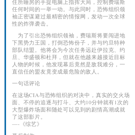
住所睡房的手提电脑上指挥大局，控制费瑞斯
任何时间的一举一动。与此同时，恐怖组织领
袖正密谋避过最精密的情报网，发动一次全球
性的炸弹袭击。
为了引出恐怖组织领袖，费瑞斯将要闯进地
下黑势力王国，打倒恐怖份子，并与约旦特种
部队结盟。他将会为今次任务远赴伊拉克、约
旦、华盛顿和杜拜，但就在他越来越接近目标
人物的时候，他发现幕后竟然是敌我难分，一
直信任的盟友竟变成最危险的敌人。
一句话评论
在这场CIA与恐怖组织的对决中，真实的交火场
面、不停的追逐与打斗、大约10分钟就有1次的
大型爆炸场面和随处可以见到的剧情高潮成就
了这部影片。
—-《综艺》