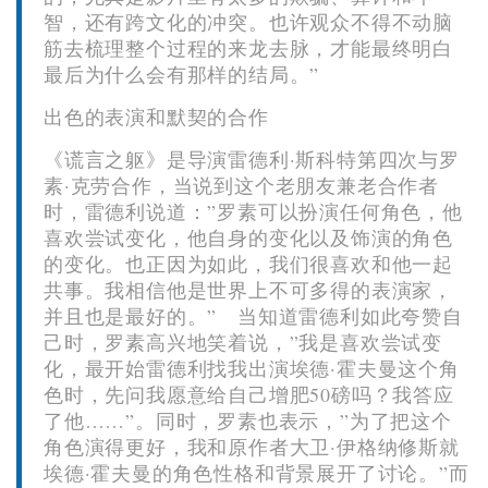
智，还有跨文化的冲突。也许观众不得不动脑
筋去梳理整个过程的来龙去脉，才能最终明白
最后为什么会有那样的结局。”
出色的表演和默契的合作
《谎言之躯》是导演雷德利·斯科特第四次与罗
素·克劳合作，当说到这个老朋友兼老合作者
时，雷德利说道：”罗素可以扮演任何角色，他
喜欢尝试变化，他自身的变化以及饰演的角色
的变化。也正因为如此，我们很喜欢和他一起
共事。我相信他是世界上不可多得的表演家，
并且也是最好的。” 当知道雷德利如此夸赞自
己时，罗素高兴地笑着说，”我是喜欢尝试变
化，最开始雷德利找我出演埃德·霍夫曼这个角
色时，先问我愿意给自己增肥50磅吗？我答应
了他……”。同时，罗素也表示，”为了把这个
角色演得更好，我和原作者大卫·伊格纳修斯就
埃德·霍夫曼的角色性格和背景展开了讨论。”而