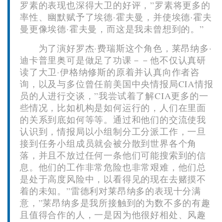
罗素的表现也深得大卫的好评，”罗素将更多的
率性、幽默赋予了埃德·霍夫曼，并使埃德·霍夫
曼更像埃德·霍夫曼，而这是我未曾想到的。”
为了演好罗杰·费瑞斯这个角色，莱昂纳多·
迪卡普里奥可是做足了功课－－他不仅认真研
读了大卫·伊格纳修斯的原着并认真向作者咨
询，以及与多位曾任前美国中央情报局CIA情报
员的人进行交谈，”我尝试着了解CIA更多的一
些情况，比如机构是如何运行的，人们在里面
的关系到底如何等等。通过和他们的交流使我
认识到，情报局以小组制分工分派工作，一旦
接到任务小组成员就会被分散到世界各个角
落，并且不放过任何一条他们可能搜索到的信
息。他们的工作非常危险也非常艰难，他们总
是处于高度风险中，以看得见的现在去赌摸不
着的未知。”雷德利对莱昂纳多的表现十分满
意，”莱昂纳多是我所接触到的为数不多的有趣
且值得合作的人，一是因为他很好相处、风趣