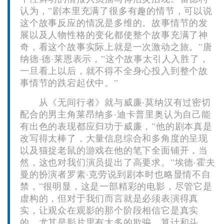
认为，”剧本里充满了很多有趣的情节，可以说
这个故事反应的情况是多维的。故事情节的发
展以及人物性格的变化都使整个故事充满了神
奇，看这个故事实际上就是一次激动之旅。”唐
纳德·德·莱恩表示，”这个故事太引人入胜了，
一旦看上以后，就不得不全身心投入到整个故
事情节的跌宕起伏中。”
从《无间行者》就与威廉·莫纳汉有过密切
配合的男主角莱昂纳多·迪卡普里奥认为自己能
有出色的表现都应归功于威廉，”他的剧本真是
改写得太棒了，大量信息综合和多角度的呈现
以及猫捉老鼠的游戏在他的笔下全面铺开，当
然，这也对我们演员提出了高要求。”埃德·霍夫
曼的扮演者罗素·克劳说到剧本时也略显情不自
禁，”很明显，这是一部精彩的电影，尽管它是
虚构的，但对于我们而言就是必须表演得真
实，让观众在观影的那个阶段相信它是真实
的，尤其是影片里有太多的欺骗、算计和斗