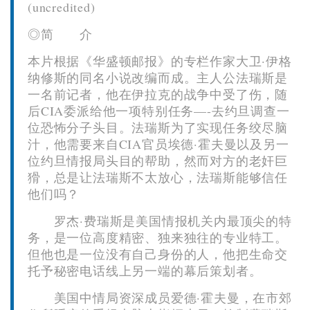
(uncredited)
◎简 介
本片根据《华盛顿邮报》的专栏作家大卫·伊格
纳修斯的同名小说改编而成。主人公法瑞斯是
一名前记者，他在伊拉克的战争中受了伤，随
后CIA委派给他一项特别任务—-去约旦调查一
位恐怖分子头目。法瑞斯为了实现任务绞尽脑
汁，他需要来自CIA官员埃德·霍夫曼以及另一
位约旦情报局头目的帮助，然而对方的老奸巨
猾，总是让法瑞斯不太放心，法瑞斯能够信任
他们吗？
罗杰·费瑞斯是美国情报机关内最顶尖的特
务，是一位高度精密、独来独往的专业特工。
但他也是一位没有自己身份的人，他把生命交
托予秘密电话线上另一端的幕后策划者。
美国中情局资深成员爱德·霍夫曼，在市郊