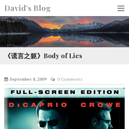
S
David's Blog
k
i
p
t
o
c
o
《谎言之躯》Body of Lies
n
t
e
September 8, 2009
0 Comments
n
t