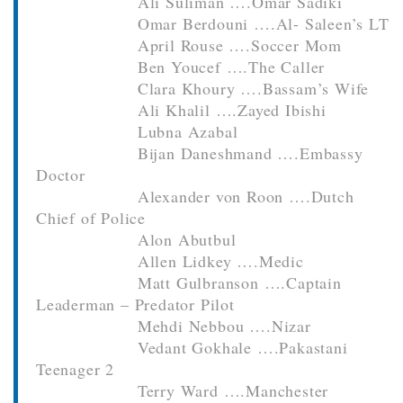
Ali Suliman ….Omar Sadiki
Omar Berdouni ….Al- Saleen’s LT
April Rouse ….Soccer Mom
Ben Youcef ….The Caller
Clara Khoury ….Bassam’s Wife
Ali Khalil ….Zayed Ibishi
Lubna Azabal
Bijan Daneshmand ….Embassy
Doctor
Alexander von Roon ….Dutch
Chief of Police
Alon Abutbul
Allen Lidkey ….Medic
Matt Gulbranson ….Captain
Leaderman – Predator Pilot
Mehdi Nebbou ….Nizar
Vedant Gokhale ….Pakastani
Teenager 2
Terry Ward ….Manchester