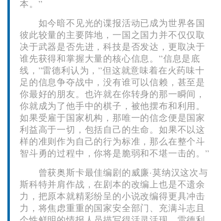
本。”
如今暗不见光的谍报活动已成为世界各国
彼此较量的主要阵地，一国之国力并不仅仅取
决于武器是否先进，科技是否发达，更取决于
谁先获得和掌握大量的核心信息。”信息是底
线，”雷德利认为，”但这就意味着在火药味十
足的信息争夺战中，没有谁可以信赖，甚至是
你最好的朋友。也许就在你转身的那一瞬间，
你就成为了他手中的棋子，被他摆布和利用。
如果受雇于国家机构，那唯一的信念便是国家
利益高于一切，包括自己的生命。如果不以这
样的准则作为自己的行为标准，那么在整个斗
智斗勇的过程中，你将是脆弱和不堪一击的。”
曾获奥斯卡最佳编剧的威廉·莫纳汉这次与
斯科特并肩作战，在剧本的改编上也是不遗余
力，把原本就精彩纷呈的小说改编得更具冲击
力，将焦虑重重的国家安全部门、充满斗志且
个性鲜明的情报人员描写得活灵活现。雷德利