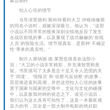
幕后制作
扣人心弦的情节
当导演雷德利·斯科特看到大卫·伊格纳修斯
的同名小说时，就被深深吸引。他认为，”这部
小说以不同寻常的视角深刻尖锐地反应了发生
在战区前线的事，以及重现了战功赫赫的’前线
人员’的惊险生活。情节很真实，是那种’不确定
性’带来的真实性。”
制片人唐纳德·德·莱恩也很喜欢这部小
说：”大卫的小说非常精彩，并充满智慧和悬
疑。书里描写了太多悬念十足又令人恐慌的关
于’间谍’、’情报员’和’侦察与反侦察’的故事，
层层推进直到高潮，并把这些扣人心弦的故事
置于国家与国家的交锋中，文化与文化的碰撞
中，以及敌我对峙的状态之下。读完小说后，
我们认为这太具有可拍性了，这是一本极富感
染力的书，完全是一部大制作电影的绝好剧