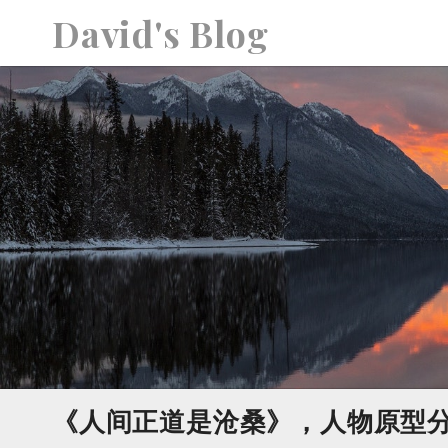
S
David's Blog
k
i
p
t
o
c
o
n
t
e
n
t
《人间正道是沧桑》，人物原型