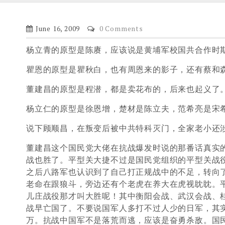
June 16, 2009
0 Comments
杨立青的原型是陈赓，应该说是黄埔军校国共合作时
瞿恩的原型是瞿秋白，也有周恩来的影子，还有蔡和
董建昌的原型是程潜，都是卖花布的，后来也起义了
杨立仁的原型是徐恩增，楚材是陈立夫，范希亮是宋
说下顾顺昌，在叛变后被中共特科灭门，全家老小还涉
董建昌这个国民党大佬在抗战爆发时说的那番话真实
战也胜了。平型关大捷不过是国民党组织的平型关战
之后八路军也认识到了自己打正规战中的不足，转向
老命在跟狼斗，旁边还有个老虎在养大在虎视眈眈。
儿庄战役那才叫大胜呢！其中衡阳会战、武汉会战、
战早亡国了。不要说国军人多打不过人少的日军，其实日
万。抗战中国军不是落荒而逃，应该是奋勇杀敌。国