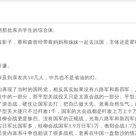
期那批亲共学生的综合体。
森影子，蔡和森曾经带着妈妈和妹妹一起去法国，主体还是瞿
。
希濂。
及到亲友共50几人，中共也不是省油的灯。
的再现了当时的国民党，相反其实如果没有八路军和新四军，
役中的一部分，而平型关战役又只是太原会战的一部分。平型
了游击战，硬仗让国军去打，把自己做大先。老蒋自然生气，
平型关大捷只不过歼敌1千，国军的大会战都是歼敌上万上十
桂柳会战更是惨烈。没有国军的正规战，光靠八路军和新四军
军比国军多，桂柳会战国军1.9万日军5万，衡阳会战1.7
民党内派系斗争也贻误了很多战机，老蒋在中国一盘散沙的情