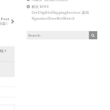
解决 MWS
GetEligibleShippingServices 返回
SignatureDoesNotMatch
 Post
朗森》
吗？