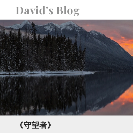
S
David's Blog
k
i
p
t
o
c
o
n
t
e
n
t
《守望者》