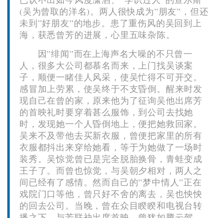
(吴为曾取的洋名)。两人很快成为”朋友”，但还
未到”好朋友”的地步。患了重伤风的吴回到上
海，获悉曾芳的进展，心里五味杂陈。
因”绯闻”而在上海声名大噪的不只曾一
人，很多大公司都慕名而来，上门找吴谈案
子，顺便一睹佳人风采，使吴忙得不可开交。
感冒加上劳累，使吴终于不支昏倒。醒来时发
现自己在曾的家，原来他为了征询吴他出席芳
的首映礼时要穿着甚么服饰，到公司去找她
时，发现她一个人昏倒地上，便把她救回家。
吴来不及带他去买新衣服，曾便把家里的所有
衣服都抖出来穿给她看，等于为她做了一场时
装秀。吴惊觉曾已是完全脱胎换骨，青蛙变成
王子了。而曾也惊觉，与吴朝夕相对，两人之
间已经有了感情。然而自己的”梦中情人”正在
戏院门口等他，曾只好不舍的离去，吴也怏怏
的回去公司。当晚，曾在众目睽睽和电视台转
播之下，与芳联袂出席首映，曾犹如腾云驾