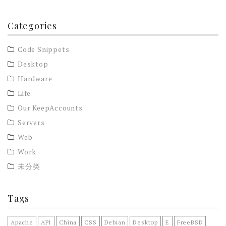
Categories
Code Snippets
Desktop
Hardware
Life
Our KeepAccounts
Servers
Web
Work
未分类
Tags
Apache
API
China
CSS
Debian
Desktop
E
FreeBSD