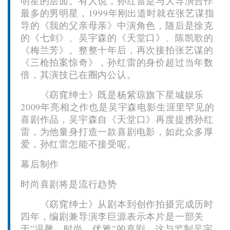
明星的层面。有人说，孙红雷是与大导演合作
最多的男明星，1999年刚出道时就在张艺谋指
导的《我的父亲母亲》中演角色，随后是徐克
的《七剑》、吴宇森的《天堂口》、陈凯歌的
《梅兰芳》。整整十年后，再次接拍张艺谋的
《三枪拍案惊奇》，孙红雷的身价超过当年数
倍，其演技已在圈内公认。
《窈窕绅士》既是杨紫琼旗下星城娱乐
2009年亮相之作也是吴宇森电影生涯里罕见的
喜剧作品，吴宇森自《天堂口》再度提携孙红
雷，为他量身打造一款喜剧电影，如此众多厚
爱，孙红雷怎能不接受呢。
幕后制作
时尚喜剧将是流行趋势
《窈窕绅士》从剧本到创作拍摄完成历时
四年，编剧兼导演李巨源表示本片是一部关
于”温馨、时尚、优雅”的喜剧，这与监制吴宇