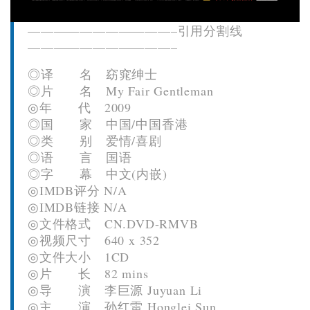
———————————–引用分割线
———————————–
◎译 名 窈窕绅士
◎片 名 My Fair Gentleman
◎年 代 2009
◎国 家 中国/中国香港
◎类 别 爱情/喜剧
◎语 言 国语
◎字 幕 中文(内嵌)
◎IMDB评分 N/A
◎IMDB链接 N/A
◎文件格式 CN.DVD-RMVB
◎视频尺寸 640 x 352
◎文件大小 1CD
◎片 长 82 mins
◎导 演 李巨源 Juyuan Li
◎主 演 孙红雷 Honglei Sun