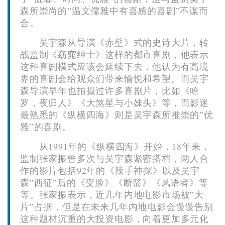
森所崇尚的”温文儒雅中有喜感的喜剧”不谋而
合。
吴宇森从导演《赤壁》式的史诗大片，转
战监制《窈窕绅士》这样的都市喜剧，他表示
这种喜剧模式应该会延续下去，他认为有高境
界的喜剧会给观众们带来愉悦和希望。而吴宇
森导演早年也拍摄过许多喜剧片，比如《哈
罗，夜归人》《大煞星与小妹头》等，而影迷
最熟悉的《纵横四海》则是吴宇森所推崇的”优
雅”的喜剧。
从1991年的《纵横四海》开始，18年来，
监制张家振曾多次与吴宇森紧密搭档，两人合
作的影片包括92年的《辣手神探》以及吴宇
森”西征”后的《变脸》《断箭》《风语者》等
等。张家振表示，近几年内地电影市场被”大
片”占据，但是在未来几年内地电影会慢慢告别
这种题材沉重的大投资电影，向着更加多元化