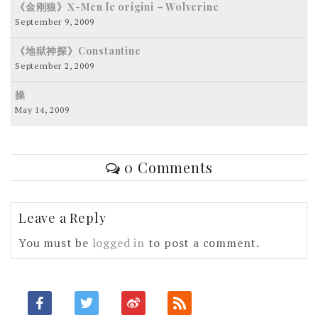
《金刚狼》X-Men le origini – Wolverine
September 9, 2009
《地狱神探》Constantine
September 2, 2009
操
May 14, 2009
0 Comments
Leave a Reply
You must be
logged in
to post a comment.