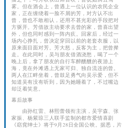
雾。但在酒会上，曾遇上一位认识的农民企业
家，正在缠绕着一脸不屑的芳，对方认不出
曾，曾也不敢相认，还用不甚光彩的手段把对
方驱开。芳借故主动要求去曾的家，曾喜出望
外，但也同时感到一阵内疚。回家后，经过一
场内心挣扎，曾决定穿回以前的老套衣服，以
原来面目面对芳。芳大怒，反客为主，把曾撵
走。在此同时，吴与朋友借酒浇愁，喝了一个
晚上后，拿了朋友的自行车醉醺醺的夜游上
海，竟在外滩遇上无家可归、独自流连的曾。
两人在江畔坐着，曾鼓足勇气向吴示爱，但不
知道吴有没有听到，因为她睡着了，不过嘴边
却泛着笑意。
幕后故事
由孙红雷、林熙蕾领衔主演，吴宇森、张
家振、杨紫琼三人联手监制的都市爱情喜剧
《窈窕绅士》将于9月28日全国公映。据悉，片