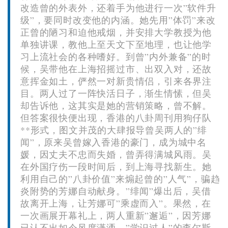
改造曾的外表外，还着手为他进行一次”软件升
级”，要同时改变他的内涵。她先用”体罚”来改
正曾的陋习和迫他戒烟，并安排大学教授为他
单独讲课，教他上至天文下至地理，也让他学
习上流社会的各种嗜好。到曾”内外兼备”的时
候，吴带他在上海招摇过市、出双入对，还故
意挥金如土，俨然一对新贵情侣，引来各界注
目。两人过了一阵快活日子，渐生情愫，但吴
却告诉他，这其实是她的营销策略，曾不解。
但答案很快便出现，香港的八卦周刊用狗仔队
**形式，图文并茂的大肆报导曾吴两人的”绯
闻”，原来吴曾嫁入香港的豪门，成为城中名
媛，因丈夫不忠而失婚，曾弄得满城风雨。吴
在外国疗伤一段时间后，到上海寻找新生。她
利用自己的”八卦价值”来煽起曾的”人气”，骗趋
炎附势的芳娜自动献身。”绯闻”爆出后，吴借
故离开上海，让芳娜可”乘虚而入”。果然，在
一次画展开幕礼上，两人重新”邂逅”，因芳娜
已认不出如今风度潇洒、”学识过人”的查尔斯