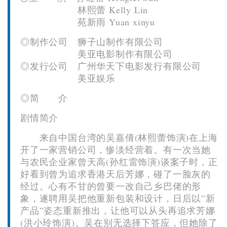
林熙蕾 Kelly Lin
苑新雨 Yuan xinyu
◎制作公司 狮子山制作有限公司
美亚电影制作有限公司
◎发行公司 广州华天下电影发行有限公司
美亚娱乐
◎简 介
剧情简介
来自中国台湾的吴嘉倩(林熙蕾饰演)在上海
开了一家营销公司，惨淡经营着。有一次当她
与农民企业家曾天高(孙红雷饰演)谈案子时，正
好看到曾为追求香港天后芳娜，碰了一脸灰的
经过。心有不甘的曾要一改自己乡巴佬的形
象，遂聘用吴把他重新包装和设计，日后以”新
产品”姿态重新推出，让他可以从头再追求芳娜
(洪小玲饰演)。吴在别无选择下答应，但她除了