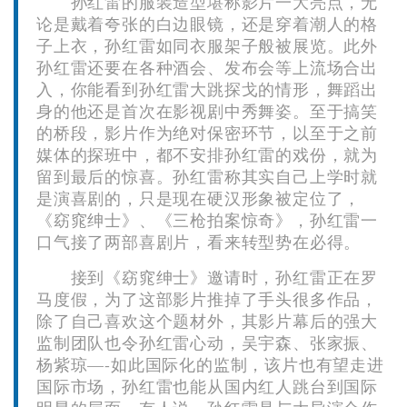
孙红雷的服装造型堪称影片一大亮点，无
论是戴着夸张的白边眼镜，还是穿着潮人的格
子上衣，孙红雷如同衣服架子般被展览。此外
孙红雷还要在各种酒会、发布会等上流场合出
入，你能看到孙红雷大跳探戈的情形，舞蹈出
身的他还是首次在影视剧中秀舞姿。至于搞笑
的桥段，影片作为绝对保密环节，以至于之前
媒体的探班中，都不安排孙红雷的戏份，就为
留到最后的惊喜。孙红雷称其实自己上学时就
是演喜剧的，只是现在硬汉形象被定位了，
《窈窕绅士》、《三枪拍案惊奇》，孙红雷一
口气接了两部喜剧片，看来转型势在必得。
接到《窈窕绅士》邀请时，孙红雷正在罗
马度假，为了这部影片推掉了手头很多作品，
除了自己喜欢这个题材外，其影片幕后的强大
监制团队也令孙红雷心动，吴宇森、张家振、
杨紫琼—-如此国际化的监制，该片也有望走进
国际市场，孙红雷也能从国内红人跳台到国际