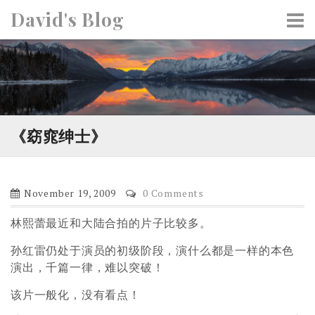
S
David's Blog
k
i
p
t
o
c
o
《窈窕绅士》
n
t
e
November 19, 2009
0 Comments
n
t
林熙蕾最近和大陆合拍的片子比较多。
孙红雷仍处于演员的初级阶段，演什么都是一样的本色
演出，千篇一律，难以突破！
该片一般化，没有看点！