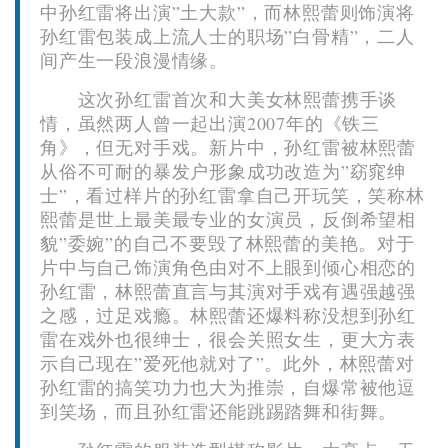
中孙红雷将出演”土大款”，而林熙蕾则饰演将
孙红雷包装成上流人士的职场”白骨精”，二人
间产生一段浪漫情缘。
这次孙红雷首次和大美女林熙蕾携手谈
情，虽然两人曾一起出演2007年的《铁三
角》，但无对手戏。新片中，孙红雷被林熙蕾
从俗不可耐的暴发户形象成功改造为”窈窕绅
士”，看过样片的孙红雷拿自己开玩笑，笑称林
熙蕾是世上最美最专业的女演员，反倒希望相
貌”委婉”的自己不要毁了林熙蕾的美艳。对于
片中与自己饰演角色由对不上眼到倾心相恋的
孙红雷，林熙蕾直言与其演对手戏有遇强越强
之感，过足戏瘾。林熙蕾还爆料称没想到孙红
雷在戏外也很绅士，很会关照女生，更大方表
示自己现在”爱死他就对了”。此外，林熙蕾对
孙红雷的搞笑功力也大为推崇，自爆常被他逗
到笑场，而且孙红雷还能跳踢踏舞和街舞。