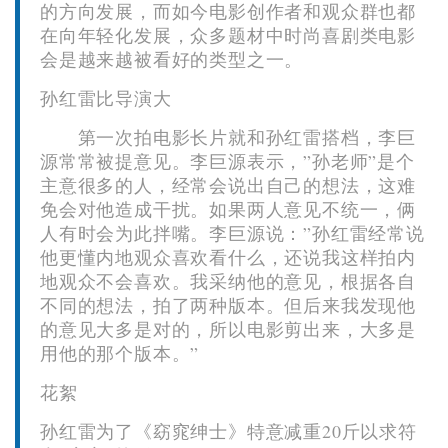
的方向发展，而如今电影创作者和观众群也都
在向年轻化发展，众多题材中时尚喜剧类电影
会是越来越被看好的类型之一。
孙红雷比导演大
第一次拍电影长片就和孙红雷搭档，李巨
源常常被提意见。李巨源表示，”孙老师”是个
主意很多的人，经常会说出自己的想法，这难
免会对他造成干扰。如果两人意见不统一，俩
人有时会为此拌嘴。李巨源说：”孙红雷经常说
他更懂内地观众喜欢看什么，还说我这样拍内
地观众不会喜欢。我采纳他的意见，根据各自
不同的想法，拍了两种版本。但后来我发现他
的意见大多是对的，所以电影剪出来，大多是
用他的那个版本。”
花絮
孙红雷为了《窈窕绅士》特意减重20斤以求符