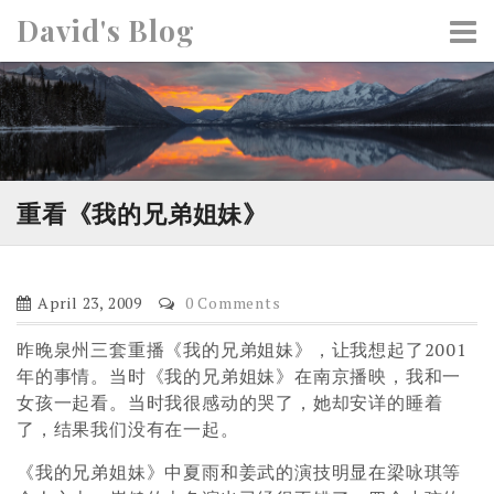
S
David's Blog
k
i
p
t
o
c
o
重看《我的兄弟姐妹》
n
t
e
April 23, 2009
0 Comments
n
t
昨晚泉州三套重播《我的兄弟姐妹》，让我想起了2001
年的事情。当时《我的兄弟姐妹》在南京播映，我和一
女孩一起看。当时我很感动的哭了，她却安详的睡着
了，结果我们没有在一起。
《我的兄弟姐妹》中夏雨和姜武的演技明显在梁咏琪等